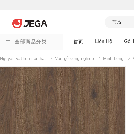
商品
Liên Hệ
Gói 
全部商品分类
首页
Gói bán chạy
Nguyên vật liệu nội thất
Ván gỗ công nghiệp
Minh Long
Đồ rời
Tủ đồ ngoài trời
Giá đỡ hoa/kệ trang trí
Vật liệu xây dựng/Vật
liệu phụ trợ
Gương phòng tắm
Bồn tắm
Thiết bị nhà bếp/gia
dụng
Bình nóng lạnh
Điều hòa
Nguyên vật liệu nội
thất
Aica HPL
Khung nhôm cánh kính