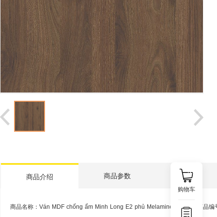
Hàng hóa nhỏ lẻ
D
ụng cụ vệ sinh phòng khách
Dụng cụ vệ sinh phòng tắm
商品参数
商品介绍
购物车
商品名称：Ván MDF chống ẩm Minh Long E2 phủ Melamine 9016
商品编号